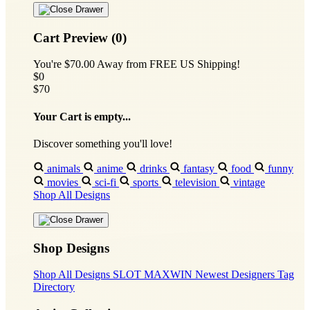
Cart Preview (0)
You're
$70.00
Away from
FREE US Shipping!
$0
$70
Your Cart is empty...
Discover something you'll love!
animals
anime
drinks
fantasy
food
funny
movies
sci-fi
sports
television
vintage
Shop All Designs
Shop Designs
Shop All Designs
SLOT MAXWIN
Newest Designers
Tag
Directory