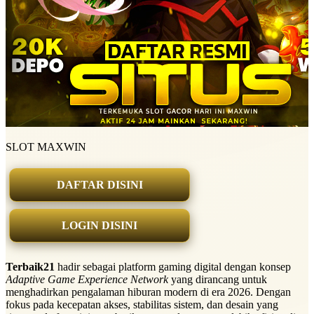
SLOT MAXWIN
DAFTAR DISINI
LOGIN DISINI
Terbaik21
hadir sebagai platform gaming digital dengan konsep
Adaptive Game Experience Network
yang dirancang untuk
menghadirkan pengalaman hiburan modern di era 2026. Dengan
fokus pada kecepatan akses, stabilitas sistem, dan desain yang