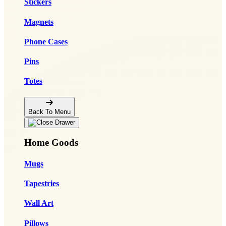
Stickers
Magnets
Phone Cases
Pins
Totes
Back To Menu
Home Goods
Mugs
Tapestries
Wall Art
Pillows