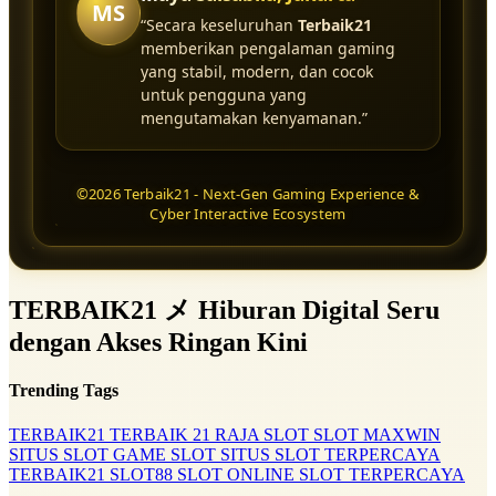
MS
“Secara keseluruhan
Terbaik21
memberikan pengalaman gaming
yang stabil, modern, dan cocok
untuk pengguna yang
mengutamakan kenyamanan.”
©2026 Terbaik21 - Next-Gen Gaming Experience &
Cyber Interactive Ecosystem
TERBAIK21 メ Hiburan Digital Seru
dengan Akses Ringan Kini
Trending Tags
TERBAIK21
TERBAIK 21
RAJA SLOT
SLOT MAXWIN
SITUS SLOT
GAME SLOT
SITUS SLOT TERPERCAYA
TERBAIK21
SLOT88
SLOT ONLINE
SLOT TERPERCAYA