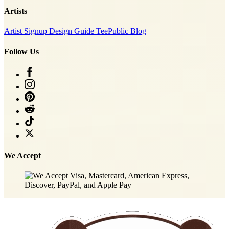
Artists
Artist Signup
Design Guide
TeePublic Blog
Follow Us
We Accept